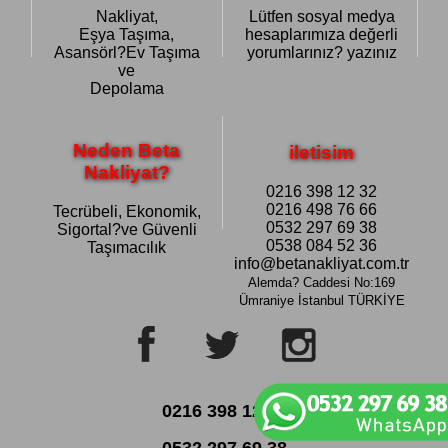
Nakliyat,
Lütfen sosyal medya
Eşya Taşıma,
hesaplarımıza değerli
Asansörl?Ev Taşıma
yorumlarınız? yazınız
ve
Depolama
Neden Beta
iletisim
Nakliyat?
0216 398 12 32
0216 498 76 66
Tecrübeli, Ekonomik,
0532 297 69 38
Sigortal?ve Güvenli
0538 084 52 36
Taşımacılık
info@betanakliyat.com.tr
Alemda? Caddesi No:169
Ümraniye
İstanbul TÜRKİYE
0216 398 12 32
0532 297 69 38